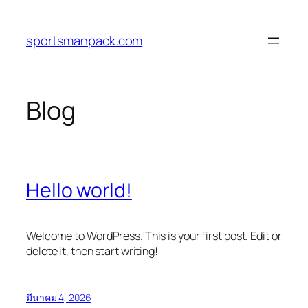
ข้าม
ไป
sportsmanpack.com
ยัง
เนื้อหา
Blog
Hello world!
Welcome to WordPress. This is your first post. Edit or
delete it, then start writing!
มีนาคม 4, 2026