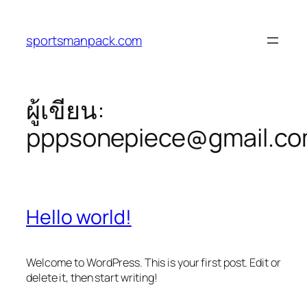
ข้าม
ไป
sportsmanpack.com
ยัง
เนื้อหา
ผู้เขียน:
pppsonepiece@gmail.c
Hello world!
Welcome to WordPress. This is your first post. Edit or
delete it, then start writing!